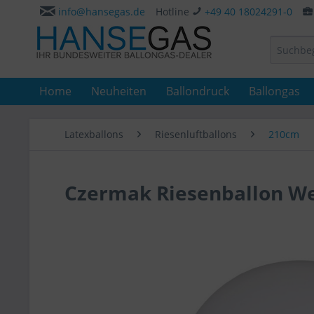
info@hansegas.de
Hotline
+49 40 18024291-0
Home
Neuheiten
Ballondruck
Ballongas
Latexballons
Riesenluftballons
210cm
Czermak Riesenballon W