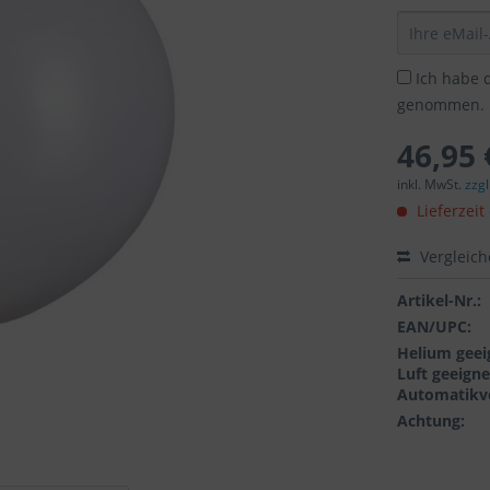
Ich habe 
genommen.
46,95 
inkl. MwSt.
zzg
Lieferzeit
Vergleic
Artikel-Nr.:
EAN/UPC:
Helium geei
Luft geeigne
Automatikve
Achtung: