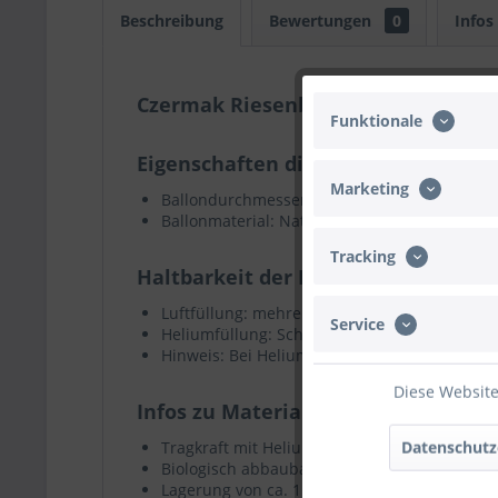
Beschreibung
Bewertungen
0
Infos
Czermak Riesenballon Weiß 210cm/
Funktionale
Eigenschaften dieses Ballonmodells
Marketing
Ballondurchmesser: 210cm
Ballonmaterial: Naturlatex (beeindruckende M
Tracking
Haltbarkeit der Ballonfüllung
Luftfüllung: mehrere Wochen
Service
Heliumfüllung: Schwebezeit ca. 168 Stunden
Hinweis: Bei Heliumfüllung Ballons möglichst
Diese Website
Infos zu Material und Pflege
Datenschutz
Tragkraft mit Heliumfüllung pro Ballon: ca.
Biologisch abbaubar (100% Naturlatex)
Lagerung von ca. 1 Jahr möglich (lichtgeschüt