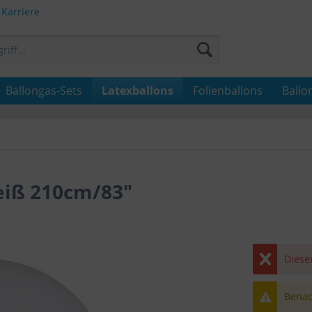
Karriere
Ballongas-Sets
Latexballons
Folienballons
Ballo
eiß 210cm/83"
Dieser
Benach