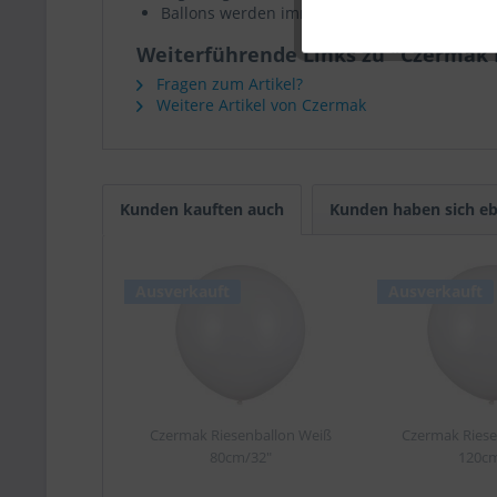
Ballons werden immer frisch verschickt
Weiterführende Links zu "Czermak 
Fragen zum Artikel?
Weitere Artikel von Czermak
Kunden kauften auch
Kunden haben sich eb
Ausverkauft
Ausverkauft
Czermak Riesenballon Weiß
Czermak Riese
80cm/32"
120cm