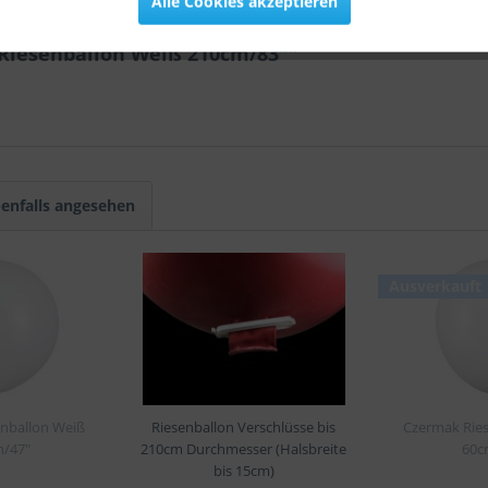
Alle Cookies akzeptieren
Riesenballon Weiß 210cm/83""
enfalls angesehen
Ausverkauft
nballon Weiß
Riesenballon Verschlüsse bis
Czermak Rie
/47"
210cm Durchmesser (Halsbreite
60c
bis 15cm)