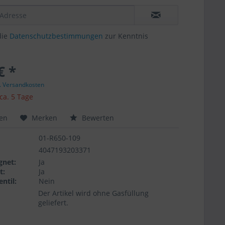
die
Datenschutzbestimmungen
zur Kenntnis
€ *
l. Versandkosten
 ca. 5 Tage
hen
Merken
Bewerten
01-R650-109
4047193203371
gnet:
Ja
t:
Ja
ntil:
Nein
Der Artikel wird ohne Gasfüllung
geliefert.