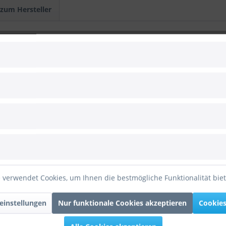
 zum Hersteller
83"
aterialstärke, 100% giftfrei)
 kurzfristig befüllen, um längste Schwebezeit zu erhalten
 verwendet Cookies, um Ihnen die bestmögliche Funktionalität bie
einstellungen
Nur funktionale Cookies akzeptieren
Cookies
 4500 Gramm
zt bei 10-20 Grad Celsius)