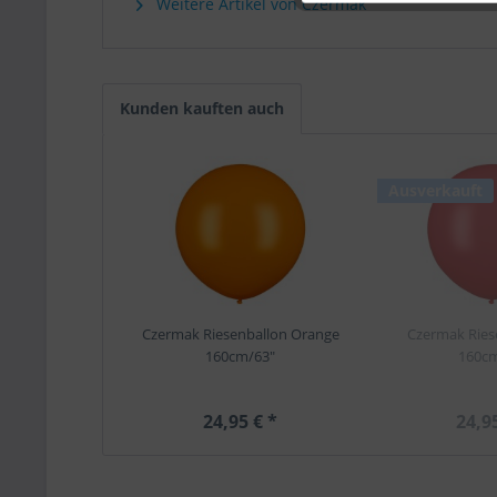
Weitere Artikel von Czermak
Kunden kauften auch
Ausverkauft
Czermak Riesenballon Orange
Czermak Ries
160cm/63"
160cm
24,95 € *
24,9