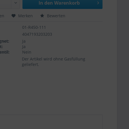
In den
Warenkorb
hen
Merken
Bewerten
01-R450-111
4047193203203
gnet:
Ja
t:
Ja
ntil:
Nein
Der Artikel wird ohne Gasfüllung
geliefert.