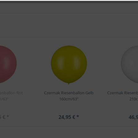
enballon Rot
Czermak Riesenballon Gelb
Czermak Riesenb
/63"
160cm/63"
210
5 € *
24,95 € *
46,9