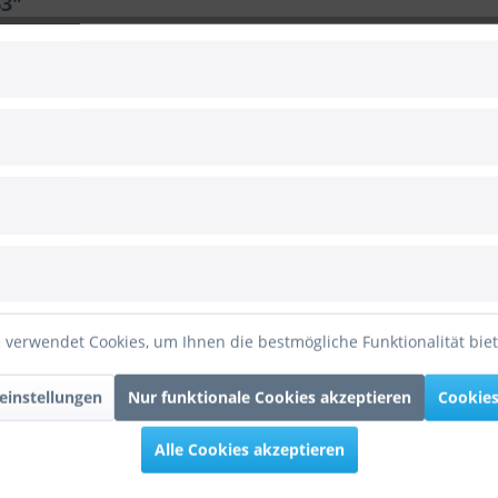
63"
aterialstärke, 100% giftfrei)
 kurzfristig befüllen, um längste Schwebezeit zu erhalten
 verwendet Cookies, um Ihnen die bestmögliche Funktionalität bie
 1800 Gramm
zt bei 10-20 Grad Celsius)
einstellungen
Nur funktionale Cookies akzeptieren
Cookies
Riesenballon Pink 160cm/63""
Alle Cookies akzeptieren