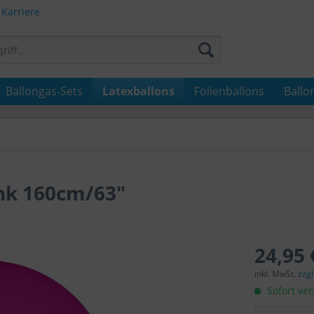
Karriere
Ballongas-Sets
Latexballons
Folienballons
Ballo
nk 160cm/63"
24,95 
inkl. MwSt.
zzg
Sofort ver