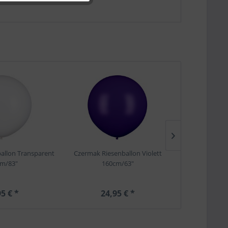
Ausverkauf
allon Transparent
Czermak Riesenballon Violett
Czermak Ri
cm/83"
160cm/63"
16
5 € *
24,95 € *
24,