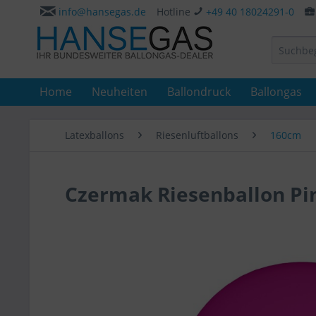
info@hansegas.de
Hotline
+49 40 18024291-0
Home
Neuheiten
Ballondruck
Ballongas
Latexballons
Riesenluftballons
160cm
Czermak Riesenballon Pi