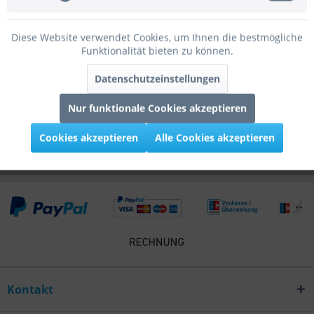
Bewertungen
0
Diese Website verwendet Cookies, um Ihnen die bestmögliche
Bewertungen lesen, schreiben und diskutieren...
mehr
Funktionalität bieten zu können.
Datenschutzeinstellungen
Infos zum Hersteller
Folgende Infos zum Hersteller sind verfübar......
mehr
Nur funktionale Cookies akzeptieren
Cookies akzeptieren
Alle Cookies akzeptieren
Kunden haben sich ebenfalls angesehen
Kontakt