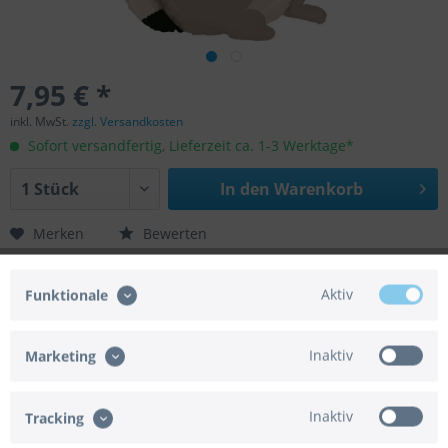
7,95 € *
inkl. MwSt.
zzgl. Versandkosten
Sofort versandfertig, Lieferzeit ca. 1-3 Werktage*
In den
Warenkorb
Merken
Bewerten
Artikel-Nr.:
02-35176-P
Aktiv
Funktionale
EAN/UPC:
8055513351769
Helium geeignet:
Ja
Luft geeignet:
Ja
Inaktiv
Marketing
Gasbedarf:
0,040 m³
Automatikventil:
Ja
Achtung:
Der Artikel wird ohne Gasfüllung
Inaktiv
Tracking
geliefert.