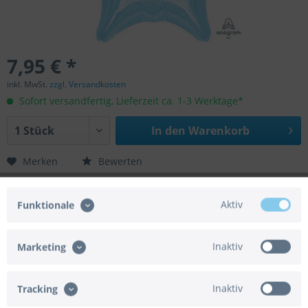
7,95 € *
inkl. MwSt.
zzgl. Versandkosten
Sofort versandfertig, Lieferzeit ca. 1-3 Werktage*
In den
Warenkorb
Merken
Bewerten
Artikel-Nr.:
02-16371-99
Aktiv
Funktionale
EAN/UPC:
026635163712
Helium geeignet:
Ja
Luft geeignet:
Ja
Inaktiv
Marketing
Gasbedarf:
0,075 m³
Automatikventil:
Ja
Achtung:
Der Artikel wird ohne Gasfüllung
Inaktiv
Tracking
geliefert.